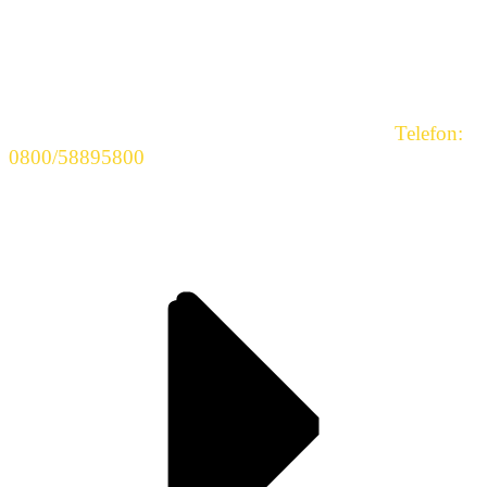
zur Lohnbuchhaltung weiterhelfen.
Die uns am Häufigsten gestellten Fragen haben wir für
Sie hier aufgeführt.
Sollten Sie weitere Fragen haben, stehen wir Ihnen
gerne persönlich zur Verfügung.
Nutzen Sie einfach unsere kostenlose Hotline:
Telefon:
0800/58895800